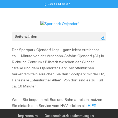
040 / 714 86 87
Anfahrt
Sportpark Hamburg Öjendorf, Koolbargenredder 31-33,
Seite wählen
22117 Hamburg
Der Sportpark Öjendorf liegt – ganz leicht erreichbar –
ca. 1 Minute von der Autobahn-Abfahrt Öjendorf (A1) in
Richtung Zentrum / Billstedt zwischen der Glinder
Straße und dem Öjendorfer Park. Mit öffentlichen
Verkehrsmitteln erreichen Sie den Sportpark mit der U2,
Haltestelle „Steinfurther Allee“. Von dort sind es zu Fuß
ca. 10 Minuten.
Wenn Sie bequem mit Bus und Bahn anreisen, nutzen
Sie einfach den Service vom HVV, klicken sie
HIER.
Impressum
Datenschutzbestimmungen